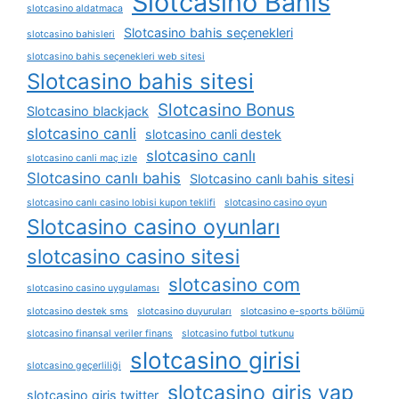
Slotcasino Bahis
slotcasino aldatmaca
Slotcasino bahis seçenekleri
slotcasino bahisleri
slotcasino bahis seçenekleri web sitesi
Slotcasino bahis sitesi
Slotcasino Bonus
Slotcasino blackjack
slotcasino canli
slotcasino canli destek
slotcasino canlı
slotcasino canli maç izle
Slotcasino canlı bahis
Slotcasino canlı bahis sitesi
slotcasino canlı casino lobisi kupon teklifi
slotcasino casino oyun
Slotcasino casino oyunları
slotcasino casino sitesi
slotcasino com
slotcasino casino uygulaması
slotcasino destek sms
slotcasino duyuruları
slotcasino e-sports bölümü
slotcasino finansal veriler finans
slotcasino futbol tutkunu
slotcasino girisi
slotcasino geçerliliği
slotcasino giris yap
slotcasino giris twitter