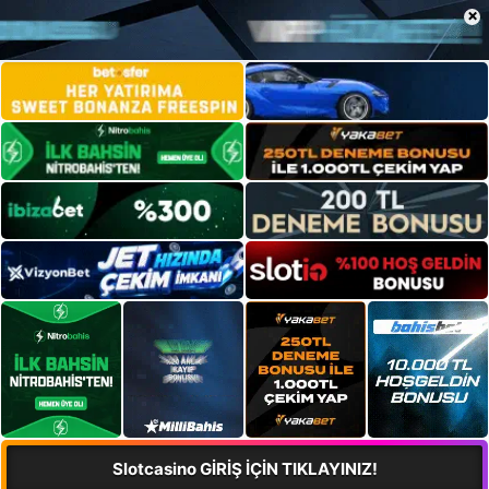
×
Slotcasino GİRİŞ İÇİN TIKLAYINIZ!