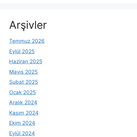
Arşivler
Temmuz 2026
Eylül 2025
Haziran 2025
Mayıs 2025
Şubat 2025
Ocak 2025
Aralık 2024
Kasım 2024
Ekim 2024
Eylül 2024