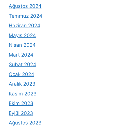
Ağustos 2024
Temmuz 2024
Haziran 2024
Mayıs 2024
Nisan 2024
Mart 2024
Şubat 2024
Ocak 2024
Aralık 2023
Kasım 2023
Ekim 2023
Eylül 2023
Ağustos 2023