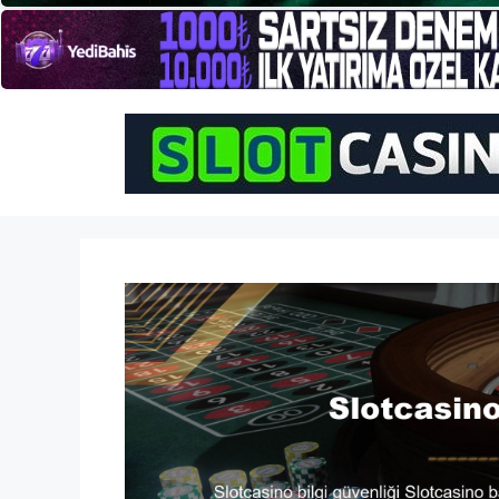
İçeriğe
atla