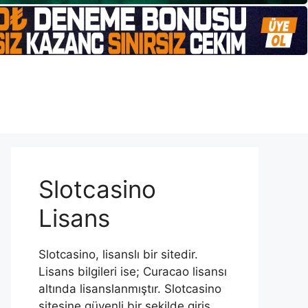
Slotcasino
Lisans
Slotcasino, lisanslı bir sitedir.
Lisans bilgileri ise; Curacao lisansı
altında lisanslanmıştır. Slotcasino
sitesine güvenli bir şekilde giriş