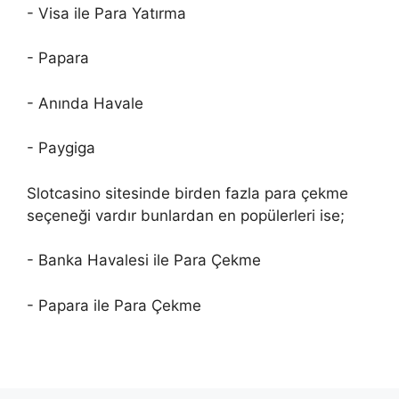
- Visa ile Para Yatırma
- Papara
- Anında Havale
- Paygiga
Slotcasino sitesinde birden fazla para çekme
seçeneği vardır bunlardan en popülerleri ise;
- Banka Havalesi ile Para Çekme
- Papara ile Para Çekme