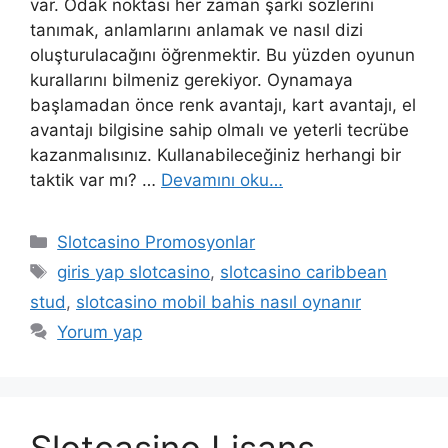
var. Odak noktası her zaman şarkı sözlerini
tanımak, anlamlarını anlamak ve nasıl dizi
oluşturulacağını öğrenmektir. Bu yüzden oyunun
kurallarını bilmeniz gerekiyor. Oynamaya
başlamadan önce renk avantajı, kart avantajı, el
avantajı bilgisine sahip olmalı ve yeterli tecrübe
kazanmalısınız. Kullanabileceğiniz herhangi bir
taktik var mı? …
Devamını oku…
Kategoriler
Slotcasino Promosyonlar
Etiketler
giris yap slotcasino
,
slotcasino caribbean
stud
,
slotcasino mobil bahis nasıl oynanır
Yorum yap
Slotcasino Lisans