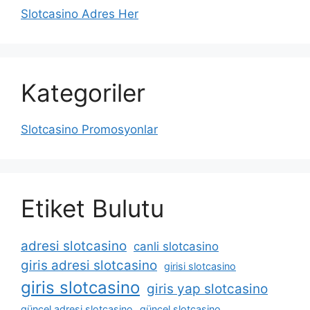
Slotcasino Adres Her
Kategoriler
Slotcasino Promosyonlar
Etiket Bulutu
adresi slotcasino
canli slotcasino
giris adresi slotcasino
girisi slotcasino
giris slotcasino
giris yap slotcasino
güncel adresi slotcasino
güncel slotcasino