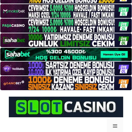
İçeriğe
atla
Menü