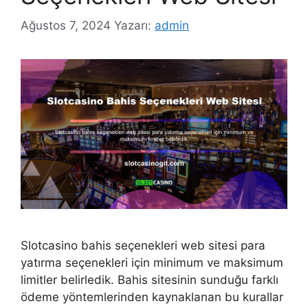
Ağustos 7, 2024
Yazarı:
admin
Slotcasino bahis seçenekleri web sitesi para
yatırma seçenekleri için minimum ve maksimum
limitler belirledik. Bahis sitesinin sunduğu farklı
ödeme yöntemlerinden kaynaklanan bu kurallar