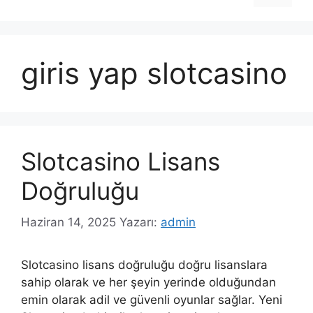
giris yap slotcasino
Slotcasino Lisans
Doğruluğu
Haziran 14, 2025
Yazarı:
admin
Slotcasino lisans doğruluğu doğru lisanslara
sahip olarak ve her şeyin yerinde olduğundan
emin olarak adil ve güvenli oyunlar sağlar. Yeni