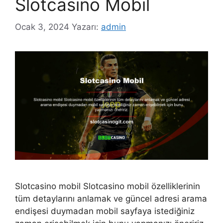
Slotcasino Mobil
Ocak 3, 2024
Yazarı:
admin
Slotcasino mobil Slotcasino mobil özelliklerinin
tüm detaylarını anlamak ve güncel adresi arama
endişesi duymadan mobil sayfaya istediğiniz