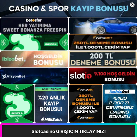
×
Slotcasino GİRİŞ İÇİN TIKLAYINIZ!