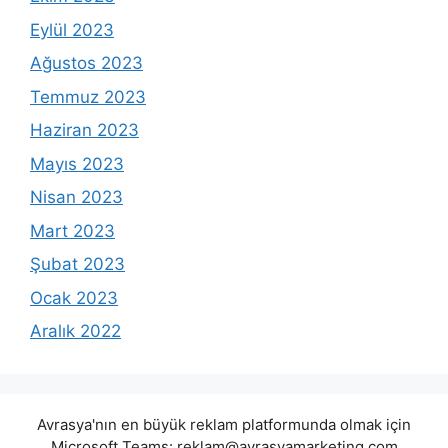
Eylül 2023
Ağustos 2023
Temmuz 2023
Haziran 2023
Mayıs 2023
Nisan 2023
Mart 2023
Şubat 2023
Ocak 2023
Aralık 2022
Avrasya'nın en büyük reklam platformunda olmak için
Microsoft Teams:
reklam@avrasyamarketing.com