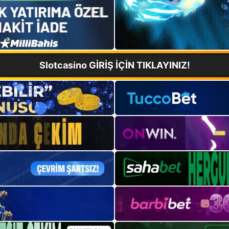
Slotcasino GİRİŞ İÇİN TIKLAYINIZ!