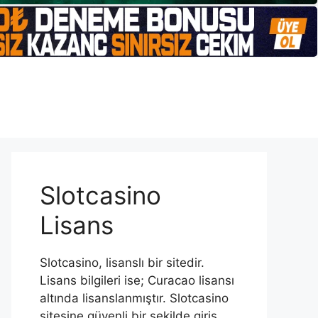
Slotcasino
Lisans
Slotcasino, lisanslı bir sitedir.
Lisans bilgileri ise; Curacao lisansı
altında lisanslanmıştır. Slotcasino
sitesine güvenli bir şekilde giriş