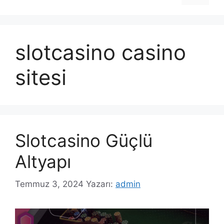
slotcasino casino
sitesi
Slotcasino Güçlü
Altyapı
Temmuz 3, 2024
Yazarı:
admin