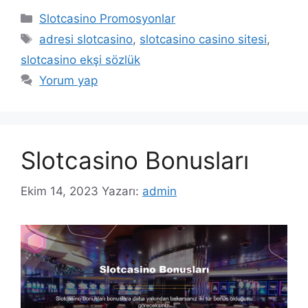
Kategoriler
Slotcasino Promosyonlar
Etiketler
adresi slotcasino
,
slotcasino casino sitesi
,
slotcasino ekşi sözlük
Yorum yap
Slotcasino Bonusları
Ekim 14, 2023
Yazarı:
admin