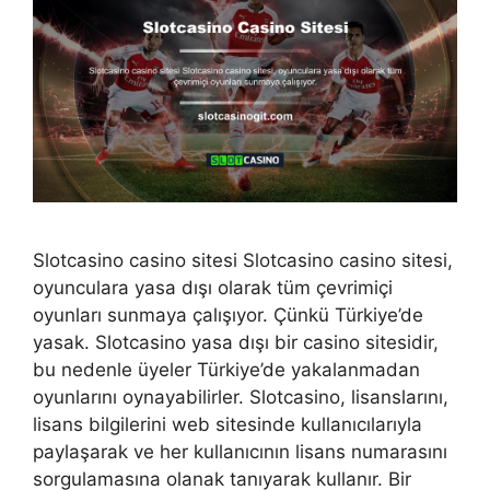
Slotcasino casino sitesi Slotcasino casino sitesi,
oyunculara yasa dışı olarak tüm çevrimiçi
oyunları sunmaya çalışıyor. Çünkü Türkiye’de
yasak. Slotcasino yasa dışı bir casino sitesidir,
bu nedenle üyeler Türkiye’de yakalanmadan
oyunlarını oynayabilirler. Slotcasino, lisanslarını,
lisans bilgilerini web sitesinde kullanıcılarıyla
paylaşarak ve her kullanıcının lisans numarasını
sorgulamasına olanak tanıyarak kullanır. Bir