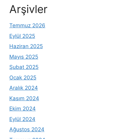
Arşivler
Temmuz 2026
Eylül 2025
Haziran 2025
Mayıs 2025
Şubat 2025
Ocak 2025
Aralık 2024
Kasım 2024
Ekim 2024
Eylül 2024
Ağustos 2024