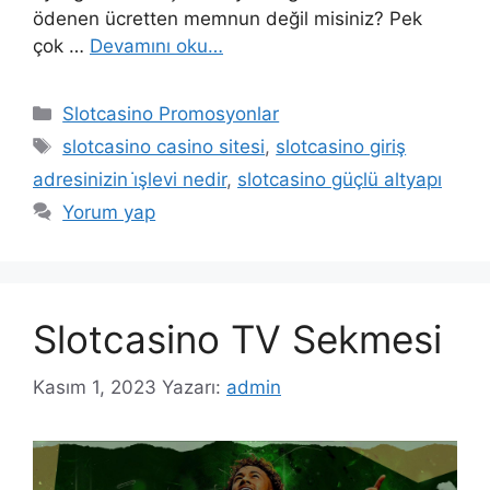
ödenen ücretten memnun değil misiniz? Pek
çok …
Devamını oku…
Kategoriler
Slotcasino Promosyonlar
Etiketler
slotcasino casino sitesi
,
slotcasino giriş
adresinizin i̇şlevi nedir
,
slotcasino güçlü altyapı
Yorum yap
Slotcasino TV Sekmesi
Kasım 1, 2023
Yazarı:
admin