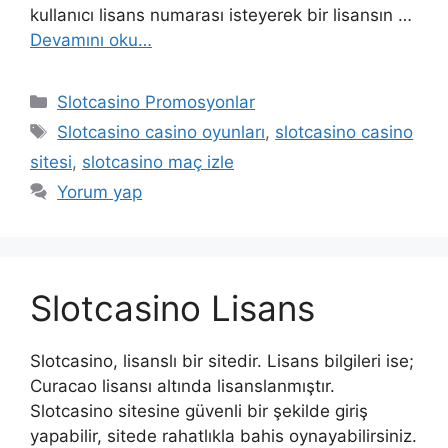
kullanıcı lisans numarası isteyerek bir lisansın …
Devamını oku…
Kategoriler
Slotcasino Promosyonlar
Etiketler
Slotcasino casino oyunları
,
slotcasino casino
sitesi
,
slotcasino maç izle
Yorum yap
Slotcasino Lisans
Slotcasino, lisanslı bir sitedir. Lisans bilgileri ise;
Curacao lisansı altında lisanslanmıştır.
Slotcasino sitesine güvenli bir şekilde giriş
yapabilir, sitede rahatlıkla bahis oynayabilirsiniz.