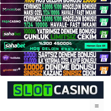
İçeriğe
atla
Menü