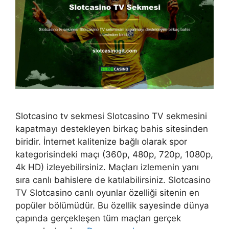
Slotcasino tv sekmesi Slotcasino TV sekmesini
kapatmayı destekleyen birkaç bahis sitesinden
biridir. İnternet kalitenize bağlı olarak spor
kategorisindeki maçı (360p, 480p, 720p, 1080p,
4k HD) izleyebilirsiniz. Maçları izlemenin yanı
sıra canlı bahislere de katılabilirsiniz. Slotcasino
TV Slotcasino canlı oyunlar özelliği sitenin en
popüler bölümüdür. Bu özellik sayesinde dünya
çapında gerçekleşen tüm maçları gerçek