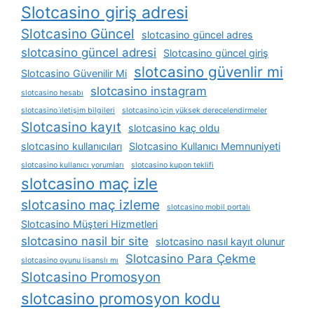
Slotcasino giriş adresi
Slotcasino Güncel
slotcasino güncel adres
slotcasino güncel adresi
Slotcasino güncel giriş
slotcasino güvenlir mi
Slotcasino Güvenilir Mi
slotcasino instagram
slotcasino hesabı
slotcasino i̇letişim bilgileri
slotcasino i̇çin yüksek derecelendirmeler
Slotcasino kayıt
slotcasino kaç oldu
slotcasino kullanıcıları
Slotcasino Kullanıcı Memnuniyeti
slotcasino kullanıcı yorumları
slotcasino kupon teklifi
slotcasino maç izle
slotcasino maç izleme
slotcasino mobil portalı
Slotcasino Müşteri Hizmetleri
slotcasino nasil bir site
slotcasino nasıl kayıt olunur
Slotcasino Para Çekme
slotcasino oyunu lisanslı mı
Slotcasino Promosyon
slotcasino promosyon kodu