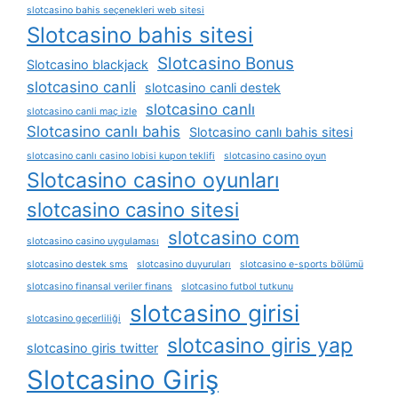
slotcasino bahis seçenekleri web sitesi
Slotcasino bahis sitesi
Slotcasino Bonus
Slotcasino blackjack
slotcasino canli
slotcasino canli destek
slotcasino canlı
slotcasino canli maç izle
Slotcasino canlı bahis
Slotcasino canlı bahis sitesi
slotcasino canlı casino lobisi kupon teklifi
slotcasino casino oyun
Slotcasino casino oyunları
slotcasino casino sitesi
slotcasino com
slotcasino casino uygulaması
slotcasino destek sms
slotcasino duyuruları
slotcasino e-sports bölümü
slotcasino finansal veriler finans
slotcasino futbol tutkunu
slotcasino girisi
slotcasino geçerliliği
slotcasino giris yap
slotcasino giris twitter
Slotcasino Giriş