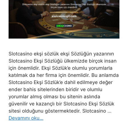
Slotcasino ekşi sözlük ekşi Sözlüğün yazarının
Slotcasino Ekşi Sözlüğü ülkemizde birçok insan
için önemlidir. Ekşi Sözlük’e olumlu yorumlarla
katılmak da her firma için önemlidir. Bu anlamda
Slotcasino Ekşi Sözlük’e dahil edilmeye değer
ender bahis sitelerinden biridir ve olumlu
yorumlar almış olması bu sitenin aslında
güvenilir ve kazançlı bir Slotcasino Ekşi Sözlük
sitesi olduğunu göstermektedir. Slotcasino …
Devamını oku…