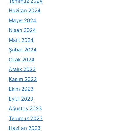
Temmuz 2024
Haziran 2024
Mayıs 2024
Nisan 2024
Mart 2024
Şubat 2024
Ocak 2024
Aralık 2023
Kasım 2023
Ekim 2023
Eylül 2023
Ağustos 2023
Temmuz 2023
Haziran 2023