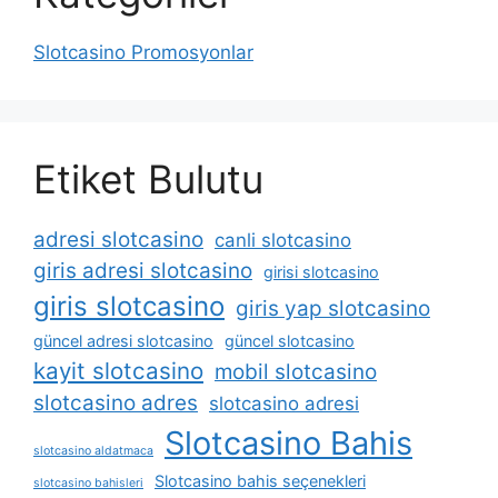
Slotcasino Promosyonlar
Etiket Bulutu
adresi slotcasino
canli slotcasino
giris adresi slotcasino
girisi slotcasino
giris slotcasino
giris yap slotcasino
güncel adresi slotcasino
güncel slotcasino
kayit slotcasino
mobil slotcasino
slotcasino adres
slotcasino adresi
Slotcasino Bahis
slotcasino aldatmaca
Slotcasino bahis seçenekleri
slotcasino bahisleri