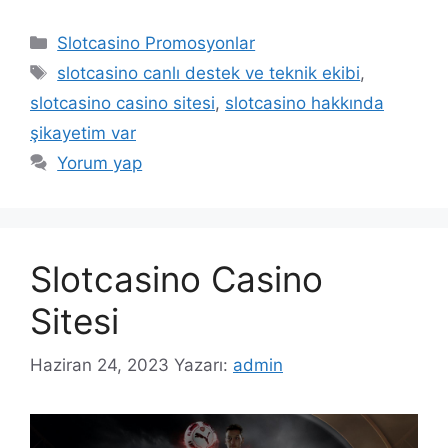
Kategoriler
Slotcasino Promosyonlar
Etiketler
slotcasino canlı destek ve teknik ekibi
,
slotcasino casino sitesi
,
slotcasino hakkında
şikayetim var
Yorum yap
Slotcasino Casino
Sitesi
Haziran 24, 2023
Yazarı:
admin