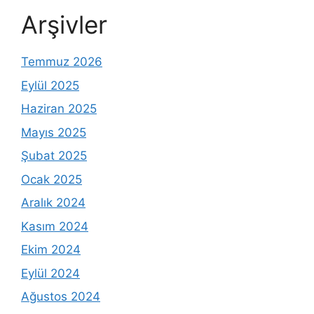
Arşivler
Temmuz 2026
Eylül 2025
Haziran 2025
Mayıs 2025
Şubat 2025
Ocak 2025
Aralık 2024
Kasım 2024
Ekim 2024
Eylül 2024
Ağustos 2024