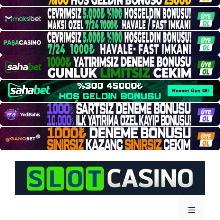
İçeriğe
atla
Menü