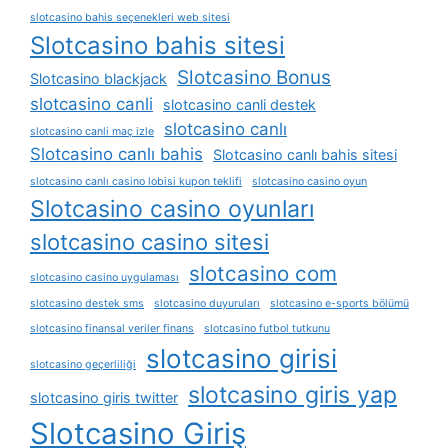
slotcasino bahis seçenekleri web sitesi
Slotcasino bahis sitesi
Slotcasino Bonus
Slotcasino blackjack
slotcasino canli
slotcasino canli destek
slotcasino canlı
slotcasino canli maç izle
Slotcasino canlı bahis
Slotcasino canlı bahis sitesi
slotcasino canlı casino lobisi kupon teklifi
slotcasino casino oyun
Slotcasino casino oyunları
slotcasino casino sitesi
slotcasino com
slotcasino casino uygulaması
slotcasino destek sms
slotcasino duyuruları
slotcasino e-sports bölümü
slotcasino finansal veriler finans
slotcasino futbol tutkunu
slotcasino girisi
slotcasino geçerliliği
slotcasino giris yap
slotcasino giris twitter
Slotcasino Giriş