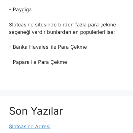
- Paygiga
Slotcasino sitesinde birden fazla para çekme
seçeneği vardır bunlardan en popülerleri ise;
- Banka Havalesi ile Para Çekme
- Papara ile Para Çekme
Son Yazılar
Slotcasino Adresi