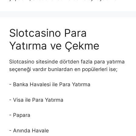
Slotcasino Para
Yatırma ve Çekme
Slotcasino sitesinde dörtden fazla para yatırma
seçeneği vardır bunlardan en popülerleri ise;
- Banka Havalesi ile Para Yatırma
- Visa ile Para Yatırma
- Papara
- Anında Havale