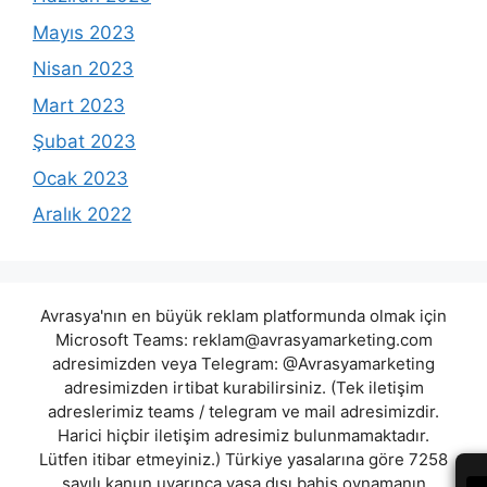
Mayıs 2023
Nisan 2023
Mart 2023
Şubat 2023
Ocak 2023
Aralık 2022
Avrasya'nın en büyük reklam platformunda olmak için
Microsoft Teams:
reklam@avrasyamarketing.com
adresimizden veya Telegram: @Avrasyamarketing
adresimizden irtibat kurabilirsiniz. (Tek iletişim
adreslerimiz teams / telegram ve mail adresimizdir.
Harici hiçbir iletişim adresimiz bulunmamaktadır.
Lütfen itibar etmeyiniz.) Türkiye yasalarına göre 7258
sayılı kanun uyarınca yasa dışı bahis oynamanın