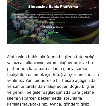
Slotcasino bahis platformu bilgilerin tutarsızlığı
yalnızca kullanıcının sorumluluğundadır ve bu
platformda kara para aklama gibi yasadışı
faaliyetleri önlemek için fotoğraf çekilmesine izin
verilmez. Yeni bir adresle bir hesap açtığınızda
ve sahibi tarafından talep edilen doğru bilgiler
ve gerekli belgeler sağladığınızda para çekme
işlemi yaparken beklenmedik sorunlarla
karşılaşmayacaksınız. Ayrıca, gönderdiğiniz