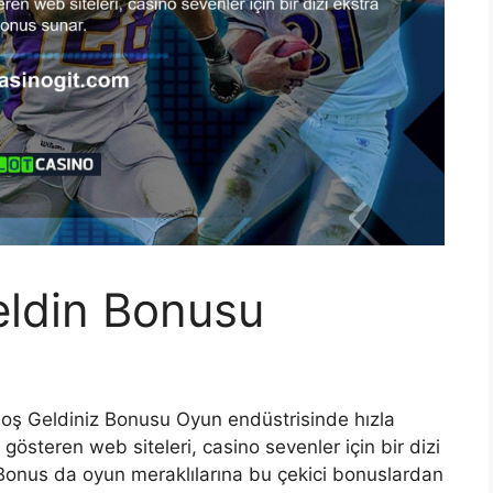
eldin Bonusu
oş Geldiniz Bonusu Oyun endüstrisinde hızla
 gösteren web siteleri, casino sevenler için bir dizi
onus da oyun meraklılarına bu çekici bonuslardan