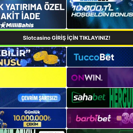
Slotcasino GİRİŞ İÇİN TIKLAYINIZ!