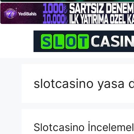
İçeriğe
atla
slotcasino yasa d
Slotcasino İncelemel