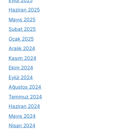
Eylül 2025
Haziran 2025
Mayıs 2025
Şubat 2025
Ocak 2025
Aralık 2024
Kasım 2024
Ekim 2024
Eylül 2024
Ağustos 2024
Temmuz 2024
Haziran 2024
Mayıs 2024
Nisan 2024