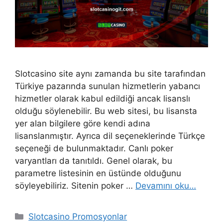
Slotcasino site aynı zamanda bu site tarafından
Türkiye pazarında sunulan hizmetlerin yabancı
hizmetler olarak kabul edildiği ancak lisanslı
olduğu söylenebilir. Bu web sitesi, bu lisansta
yer alan bilgilere göre kendi adına
lisanslanmıştır. Ayrıca dil seçeneklerinde Türkçe
seçeneği de bulunmaktadır. Canlı poker
varyantları da tanıtıldı. Genel olarak, bu
parametre listesinin en üstünde olduğunu
söyleyebiliriz. Sitenin poker …
Devamını oku…
Kategoriler
Slotcasino Promosyonlar