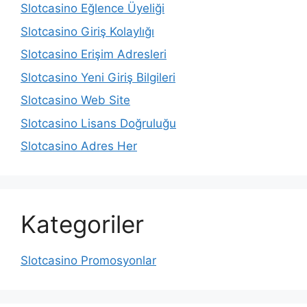
Slotcasino Eğlence Üyeliği
Slotcasino Giriş Kolaylığı
Slotcasino Erişim Adresleri
Slotcasino Yeni Giriş Bilgileri
Slotcasino Web Site
Slotcasino Lisans Doğruluğu
Slotcasino Adres Her
Kategoriler
Slotcasino Promosyonlar