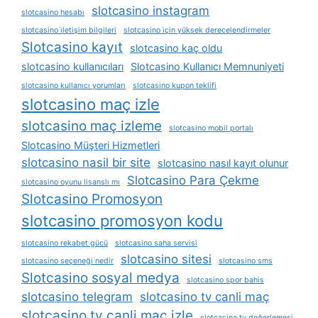
slotcasino instagram
slotcasino hesabı
slotcasino i̇letişim bilgileri
slotcasino i̇çin yüksek derecelendirmeler
Slotcasino kayıt
slotcasino kaç oldu
slotcasino kullanıcıları
Slotcasino Kullanıcı Memnuniyeti
slotcasino kullanıcı yorumları
slotcasino kupon teklifi
slotcasino maç izle
slotcasino maç izleme
slotcasino mobil portalı
Slotcasino Müşteri Hizmetleri
slotcasino nasil bir site
slotcasino nasıl kayıt olunur
Slotcasino Para Çekme
slotcasino oyunu lisanslı mı
Slotcasino Promosyon
slotcasino promosyon kodu
slotcasino rekabet gücü
slotcasino saha servisi
slotcasino sitesi
slotcasino seçeneği nedir
slotcasino sms
Slotcasino sosyal medya
slotcasino spor bahis
slotcasino telegram
slotcasino tv canli maç
slotcasino tv canli maç izle
slotcasino tv değerlemesi