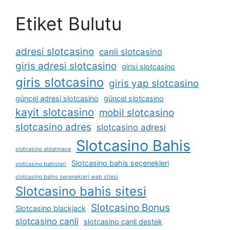
Etiket Bulutu
adresi slotcasino
canli slotcasino
giris adresi slotcasino
girisi slotcasino
giris slotcasino
giris yap slotcasino
güncel adresi slotcasino
güncel slotcasino
kayit slotcasino
mobil slotcasino
slotcasino adres
slotcasino adresi
Slotcasino Bahis
slotcasino aldatmaca
Slotcasino bahis seçenekleri
slotcasino bahisleri
slotcasino bahis seçenekleri web sitesi
Slotcasino bahis sitesi
Slotcasino Bonus
Slotcasino blackjack
slotcasino canli
slotcasino canli destek