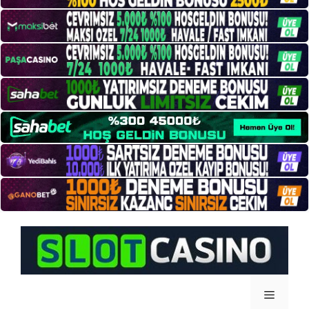
İçeriğe
atla
Menü