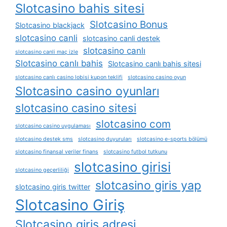
Slotcasino bahis sitesi
Slotcasino Bonus
Slotcasino blackjack
slotcasino canli
slotcasino canli destek
slotcasino canlı
slotcasino canli maç izle
Slotcasino canlı bahis
Slotcasino canlı bahis sitesi
slotcasino canlı casino lobisi kupon teklifi
slotcasino casino oyun
Slotcasino casino oyunları
slotcasino casino sitesi
slotcasino com
slotcasino casino uygulaması
slotcasino destek sms
slotcasino duyuruları
slotcasino e-sports bölümü
slotcasino finansal veriler finans
slotcasino futbol tutkunu
slotcasino girisi
slotcasino geçerliliği
slotcasino giris yap
slotcasino giris twitter
Slotcasino Giriş
Slotcasino giriş adresi