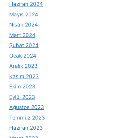
Haziran 2024
Mayıs 2024
Nisan 2024
Mart 2024
Şubat 2024
Ocak 2024
Aralık 2023
Kasım 2023
Ekim 2023
Eylül 2023
Ağustos 2023
Temmuz 2023
Haziran 2023