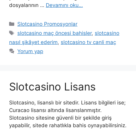
dosyalarının …
Devamını oku…
Kategoriler
Slotcasino Promosyonlar
Etiketler
slotcasino maç öncesi bahisler
,
slotcasino
nasıl şikâyet ederim
,
slotcasino tv canli maç
Yorum yap
Slotcasino Lisans
Slotcasino, lisanslı bir sitedir. Lisans bilgileri ise;
Curacao lisansı altında lisanslanmıştır.
Slotcasino sitesine güvenli bir şekilde giriş
yapabilir, sitede rahatlıkla bahis oynayabilirsiniz.