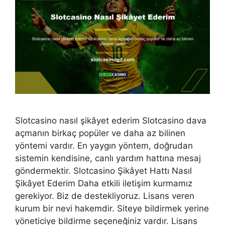
Slotcasino nasıl şikâyet ederim Slotcasino dava
açmanın birkaç popüler ve daha az bilinen
yöntemi vardır. En yaygın yöntem, doğrudan
sistemin kendisine, canlı yardım hattına mesaj
göndermektir. Slotcasino Şikâyet Hattı Nasıl
Şikâyet Ederim Daha etkili iletişim kurmamız
gerekiyor. Biz de destekliyoruz. Lisans veren
kurum bir nevi hakemdir. Siteye bildirmek yerine
yöneticiye bildirme seçeneğiniz vardır. Lisans