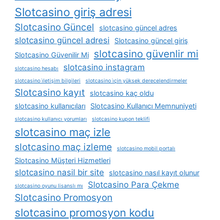
Slotcasino giriş adresi
Slotcasino Güncel
slotcasino güncel adres
slotcasino güncel adresi
Slotcasino güncel giriş
slotcasino güvenlir mi
Slotcasino Güvenilir Mi
slotcasino instagram
slotcasino hesabı
slotcasino i̇letişim bilgileri
slotcasino i̇çin yüksek derecelendirmeler
Slotcasino kayıt
slotcasino kaç oldu
slotcasino kullanıcıları
Slotcasino Kullanıcı Memnuniyeti
slotcasino kullanıcı yorumları
slotcasino kupon teklifi
slotcasino maç izle
slotcasino maç izleme
slotcasino mobil portalı
Slotcasino Müşteri Hizmetleri
slotcasino nasil bir site
slotcasino nasıl kayıt olunur
Slotcasino Para Çekme
slotcasino oyunu lisanslı mı
Slotcasino Promosyon
slotcasino promosyon kodu