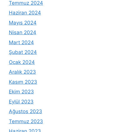
Temmuz 2024
Haziran 2024
Mayıs 2024
Nisan 2024
Mart 2024
Şubat 2024
Ocak 2024
Aralık 2023
Kasım 2023
Ekim 2023
Eylül 2023
Ağustos 2023
Temmuz 2023
Haziran 2023