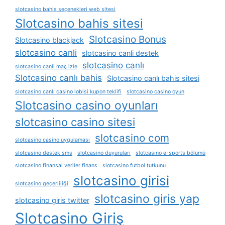
slotcasino bahis seçenekleri web sitesi
Slotcasino bahis sitesi
Slotcasino Bonus
Slotcasino blackjack
slotcasino canli
slotcasino canli destek
slotcasino canlı
slotcasino canli maç izle
Slotcasino canlı bahis
Slotcasino canlı bahis sitesi
slotcasino canlı casino lobisi kupon teklifi
slotcasino casino oyun
Slotcasino casino oyunları
slotcasino casino sitesi
slotcasino com
slotcasino casino uygulaması
slotcasino destek sms
slotcasino duyuruları
slotcasino e-sports bölümü
slotcasino finansal veriler finans
slotcasino futbol tutkunu
slotcasino girisi
slotcasino geçerliliği
slotcasino giris yap
slotcasino giris twitter
Slotcasino Giriş