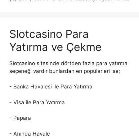
Slotcasino Para
Yatırma ve Çekme
Slotcasino sitesinde dörtden fazla para yatırma
seçeneği vardır bunlardan en popülerleri ise;
- Banka Havalesi ile Para Yatırma
- Visa ile Para Yatırma
- Papara
- Anında Havale