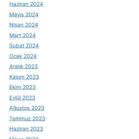
Haziran 2024
Mayıs 2024
Nisan 2024
Mart 2024
Şubat 2024
Ocak 2024
Aralık 2023
Kasım 2023
Ekim 2023
Eylül 2023
Ağustos 2023
Temmuz 2023
Haziran 2023