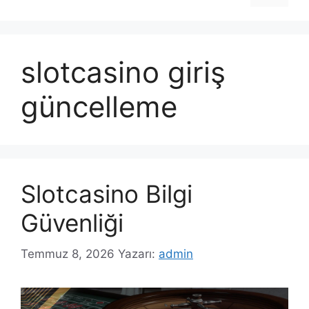
slotcasino giriş
güncelleme
Slotcasino Bilgi
Güvenliği
Temmuz 8, 2026
Yazarı:
admin