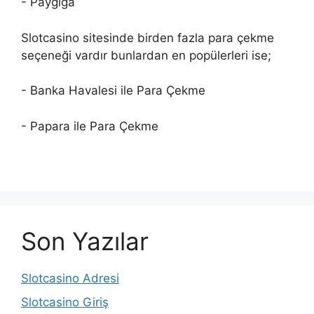
- Paygiga
Slotcasino sitesinde birden fazla para çekme
seçeneği vardır bunlardan en popülerleri ise;
- Banka Havalesi ile Para Çekme
- Papara ile Para Çekme
Son Yazılar
Slotcasino Adresi
Slotcasino Giriş