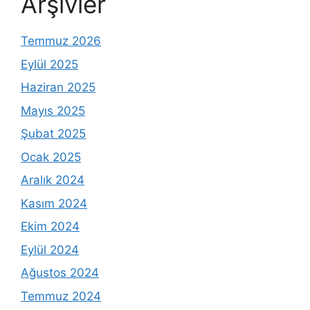
Arşivler
Temmuz 2026
Eylül 2025
Haziran 2025
Mayıs 2025
Şubat 2025
Ocak 2025
Aralık 2024
Kasım 2024
Ekim 2024
Eylül 2024
Ağustos 2024
Temmuz 2024