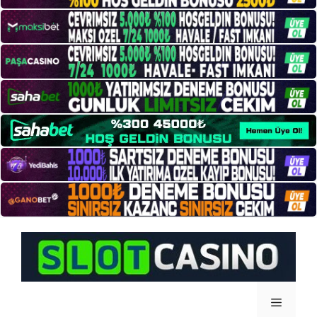
İçeriğe
atla
Menü