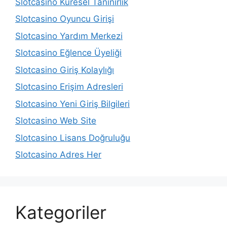
Slotcasino Küresel Tanınırlık
Slotcasino Oyuncu Girişi
Slotcasino Yardım Merkezi
Slotcasino Eğlence Üyeliği
Slotcasino Giriş Kolaylığı
Slotcasino Erişim Adresleri
Slotcasino Yeni Giriş Bilgileri
Slotcasino Web Site
Slotcasino Lisans Doğruluğu
Slotcasino Adres Her
Kategoriler