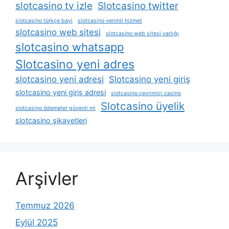
slotcasino tv izle
Slotcasino twitter
slotcasino türkçe bayi
slotcasino verimli hizmet
slotcasino web sitesi
slotcasino web sitesi varlığı
slotcasino whatsapp
Slotcasino yeni adres
slotcasino yeni adresi
Slotcasino yeni giriş
slotcasino yeni giriş adresi
slotcasino çevrimiçi casino
Slotcasino üyelik
slotcasino ödemeler güvenli mi
slotcasino şikayetleri
Arşivler
Temmuz 2026
Eylül 2025