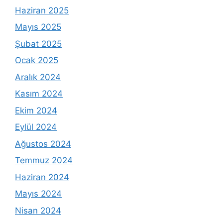
Haziran 2025
Mayıs 2025
Şubat 2025
Ocak 2025
Aralık 2024
Kasım 2024
Ekim 2024
Eylül 2024
Ağustos 2024
Temmuz 2024
Haziran 2024
Mayıs 2024
Nisan 2024