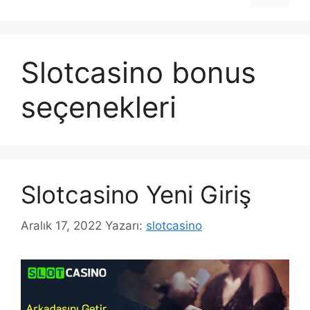
Slotcasino bonus
seçenekleri
Slotcasino Yeni Giriş
Aralık 17, 2022
Yazarı:
slotcasino