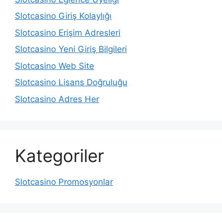
Slotcasino Giriş Kolaylığı
Slotcasino Erişim Adresleri
Slotcasino Yeni Giriş Bilgileri
Slotcasino Web Site
Slotcasino Lisans Doğruluğu
Slotcasino Adres Her
Kategoriler
Slotcasino Promosyonlar