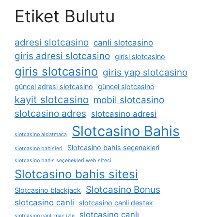
Etiket Bulutu
adresi slotcasino
canli slotcasino
giris adresi slotcasino
girisi slotcasino
giris slotcasino
giris yap slotcasino
güncel adresi slotcasino
güncel slotcasino
kayit slotcasino
mobil slotcasino
slotcasino adres
slotcasino adresi
Slotcasino Bahis
slotcasino aldatmaca
Slotcasino bahis seçenekleri
slotcasino bahisleri
slotcasino bahis seçenekleri web sitesi
Slotcasino bahis sitesi
Slotcasino Bonus
Slotcasino blackjack
slotcasino canli
slotcasino canli destek
slotcasino canlı
slotcasino canli maç izle