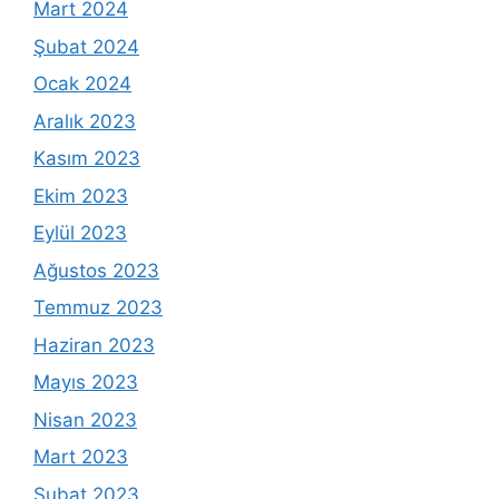
Mart 2024
Şubat 2024
Ocak 2024
Aralık 2023
Kasım 2023
Ekim 2023
Eylül 2023
Ağustos 2023
Temmuz 2023
Haziran 2023
Mayıs 2023
Nisan 2023
Mart 2023
Şubat 2023