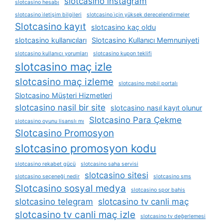
slotcasino instagram
slotcasino hesabı
slotcasino i̇letişim bilgileri
slotcasino i̇çin yüksek derecelendirmeler
Slotcasino kayıt
slotcasino kaç oldu
slotcasino kullanıcıları
Slotcasino Kullanıcı Memnuniyeti
slotcasino kullanıcı yorumları
slotcasino kupon teklifi
slotcasino maç izle
slotcasino maç izleme
slotcasino mobil portalı
Slotcasino Müşteri Hizmetleri
slotcasino nasil bir site
slotcasino nasıl kayıt olunur
Slotcasino Para Çekme
slotcasino oyunu lisanslı mı
Slotcasino Promosyon
slotcasino promosyon kodu
slotcasino rekabet gücü
slotcasino saha servisi
slotcasino sitesi
slotcasino seçeneği nedir
slotcasino sms
Slotcasino sosyal medya
slotcasino spor bahis
slotcasino telegram
slotcasino tv canli maç
slotcasino tv canli maç izle
slotcasino tv değerlemesi