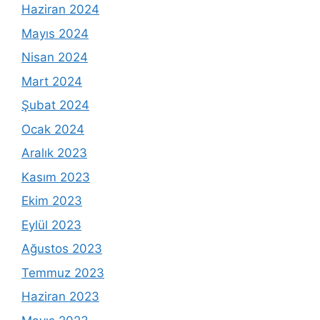
Haziran 2024
Mayıs 2024
Nisan 2024
Mart 2024
Şubat 2024
Ocak 2024
Aralık 2023
Kasım 2023
Ekim 2023
Eylül 2023
Ağustos 2023
Temmuz 2023
Haziran 2023