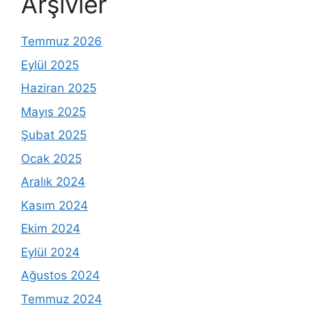
Arşivler
Temmuz 2026
Eylül 2025
Haziran 2025
Mayıs 2025
Şubat 2025
Ocak 2025
Aralık 2024
Kasım 2024
Ekim 2024
Eylül 2024
Ağustos 2024
Temmuz 2024