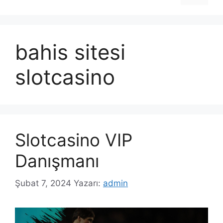
bahis sitesi
slotcasino
Slotcasino VIP
Danışmanı
Şubat 7, 2024
Yazarı:
admin