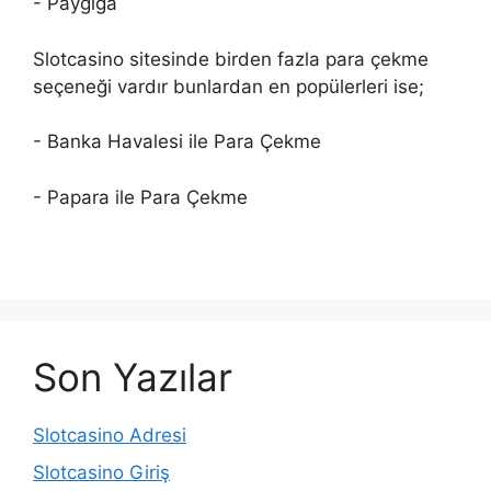
- Paygiga
Slotcasino sitesinde birden fazla para çekme
seçeneği vardır bunlardan en popülerleri ise;
- Banka Havalesi ile Para Çekme
- Papara ile Para Çekme
Son Yazılar
Slotcasino Adresi
Slotcasino Giriş