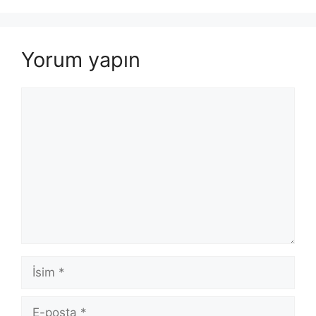
Yorum yapın
Yorum
İsim
E-