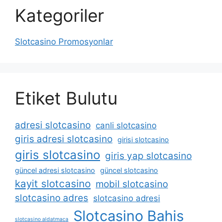
Kategoriler
Slotcasino Promosyonlar
Etiket Bulutu
adresi slotcasino
canli slotcasino
giris adresi slotcasino
girisi slotcasino
giris slotcasino
giris yap slotcasino
güncel adresi slotcasino
güncel slotcasino
kayit slotcasino
mobil slotcasino
slotcasino adres
slotcasino adresi
Slotcasino Bahis
slotcasino aldatmaca