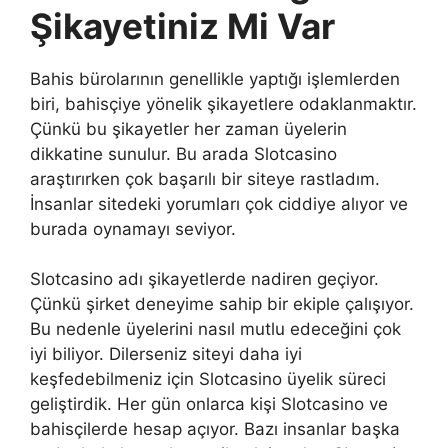
Şikayetiniz Mi Var
Bahis bürolarının genellikle yaptığı işlemlerden
biri, bahisçiye yönelik şikayetlere odaklanmaktır.
Çünkü bu şikayetler her zaman üyelerin
dikkatine sunulur. Bu arada Slotcasino
araştırırken çok başarılı bir siteye rastladım.
İnsanlar sitedeki yorumları çok ciddiye alıyor ve
burada oynamayı seviyor.
Slotcasino adı şikayetlerde nadiren geçiyor.
Çünkü şirket deneyime sahip bir ekiple çalışıyor.
Bu nedenle üyelerini nasıl mutlu edeceğini çok
iyi biliyor. Dilerseniz siteyi daha iyi
keşfedebilmeniz için Slotcasino üyelik süreci
geliştirdik. Her gün onlarca kişi Slotcasino ve
bahisçilerde hesap açıyor. Bazı insanlar başka