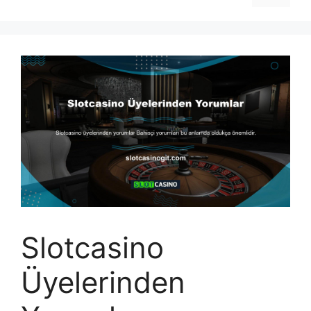
Slotcasino
Üyelerinden