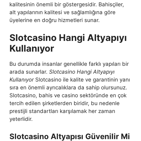
kalitesinin önemli bir göstergesidir. Bahisçiler,
alt yapılarının kalitesi ve sağlamlığına göre
üyelerine en doğru hizmetleri sunar.
Slotcasino Hangi Altyapıyı
Kullanıyor
Bu durumda insanlar genellikle farklı yapıları bir
arada sunarlar.
Slotcasino Hangi Altyapıyı
Kullanıyor
Slotcasino ile kalite ve garantinin yanı
sıra en önemli ayrıcalıklara da sahip olursunuz.
Slotcasino, bahis ve casino sektöründe en çok
tercih edilen şirketlerden biridir, bu nedenle
prestijli standartları karşılamak her zaman
yeterlidir.
Slotcasino Altyapısı Güvenilir Mi