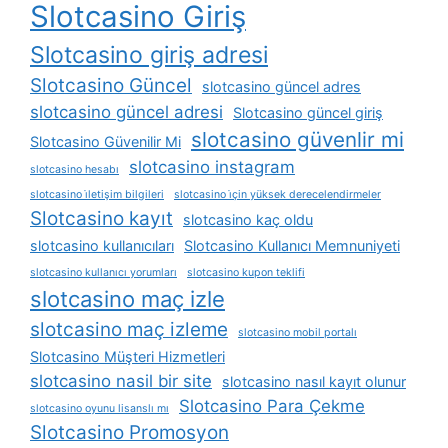
Slotcasino Giriş
Slotcasino giriş adresi
Slotcasino Güncel
slotcasino güncel adres
slotcasino güncel adresi
Slotcasino güncel giriş
slotcasino güvenlir mi
Slotcasino Güvenilir Mi
slotcasino instagram
slotcasino hesabı
slotcasino i̇letişim bilgileri
slotcasino i̇çin yüksek derecelendirmeler
Slotcasino kayıt
slotcasino kaç oldu
slotcasino kullanıcıları
Slotcasino Kullanıcı Memnuniyeti
slotcasino kullanıcı yorumları
slotcasino kupon teklifi
slotcasino maç izle
slotcasino maç izleme
slotcasino mobil portalı
Slotcasino Müşteri Hizmetleri
slotcasino nasil bir site
slotcasino nasıl kayıt olunur
Slotcasino Para Çekme
slotcasino oyunu lisanslı mı
Slotcasino Promosyon