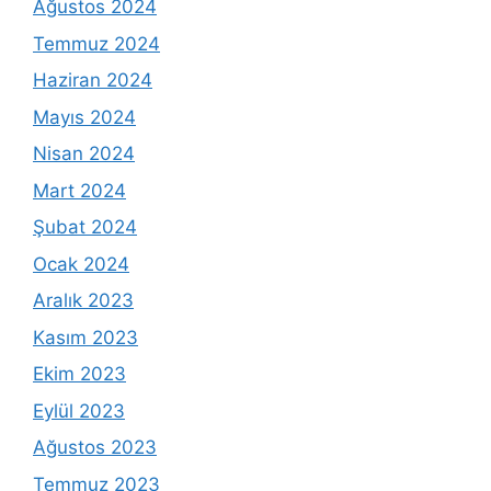
Ağustos 2024
Temmuz 2024
Haziran 2024
Mayıs 2024
Nisan 2024
Mart 2024
Şubat 2024
Ocak 2024
Aralık 2023
Kasım 2023
Ekim 2023
Eylül 2023
Ağustos 2023
Temmuz 2023