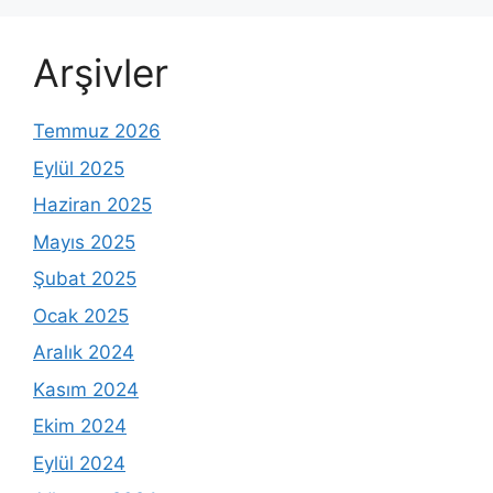
Arşivler
Temmuz 2026
Eylül 2025
Haziran 2025
Mayıs 2025
Şubat 2025
Ocak 2025
Aralık 2024
Kasım 2024
Ekim 2024
Eylül 2024