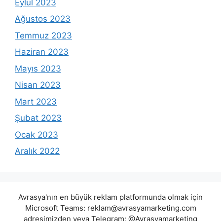
Eylül 2023
Ağustos 2023
Temmuz 2023
Haziran 2023
Mayıs 2023
Nisan 2023
Mart 2023
Şubat 2023
Ocak 2023
Aralık 2022
Avrasya'nın en büyük reklam platformunda olmak için
Microsoft Teams:
reklam@avrasyamarketing.com
adresimizden veya Telegram: @Avrasyamarketing