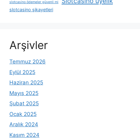
Slotcasino üyelik
slotcasino ödemeler güvenli mi
slotcasino şikayetleri
Arşivler
Temmuz 2026
Eylül 2025
Haziran 2025
Mayıs 2025
Şubat 2025
Ocak 2025
Aralık 2024
Kasım 2024