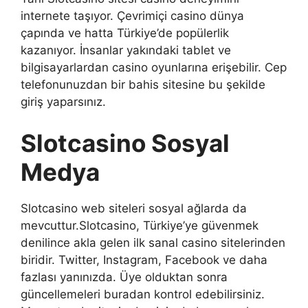
internete taşıyor. Çevrimiçi casino dünya
çapında ve hatta Türkiye’de popülerlik
kazanıyor. İnsanlar yakındaki tablet ve
bilgisayarlardan casino oyunlarına erişebilir. Cep
telefonunuzdan bir bahis sitesine bu şekilde
giriş yaparsınız.
Slotcasino Sosyal
Medya
Slotcasino web siteleri sosyal ağlarda da
mevcuttur.Slotcasino, Türkiye’ye güvenmek
denilince akla gelen ilk sanal casino sitelerinden
biridir. Twitter, Instagram, Facebook ve daha
fazlası yanınızda. Üye olduktan sonra
güncellemeleri buradan kontrol edebilirsiniz.