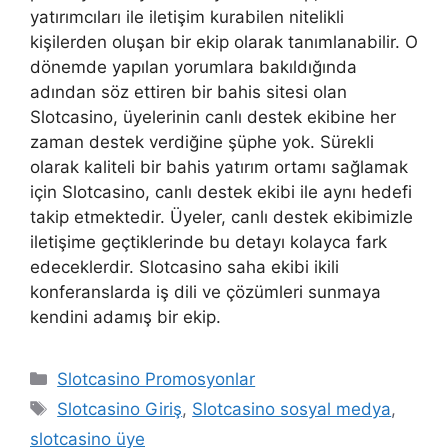
yatırımcıları ile iletişim kurabilen nitelikli
kişilerden oluşan bir ekip olarak tanımlanabilir. O
dönemde yapılan yorumlara bakıldığında
adından söz ettiren bir bahis sitesi olan
Slotcasino, üyelerinin canlı destek ekibine her
zaman destek verdiğine şüphe yok. Sürekli
olarak kaliteli bir bahis yatırım ortamı sağlamak
için Slotcasino, canlı destek ekibi ile aynı hedefi
takip etmektedir. Üyeler, canlı destek ekibimizle
iletişime geçtiklerinde bu detayı kolayca fark
edeceklerdir. Slotcasino saha ekibi ikili
konferanslarda iş dili ve çözümleri sunmaya
kendini adamış bir ekip.
Kategoriler
Slotcasino Promosyonlar
Etiketler
Slotcasino Giriş
,
Slotcasino sosyal medya
,
slotcasino üye