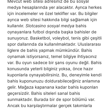
Mevcut web sitesi adresiniz de bu sosyal
medya hesaplarında yer alacaktır. Ayrıca herkes
için incelemeler ve özel teklifler var. Bu bilgiler
ayrıca web sitesi hakkında bilgi sağlamak için
kullanılır.
Slotcasino sosyal medya
bahis
oynayanlara futbol dışında başka bahisler de
sunuyoruz. Basketbol, ​​voleybol, tenis gibi çeşitli
spor dallarında da kullanılmaktadır. Uluslararası
liglere de bahis yapmak mümkündür. Bahis
oynamak istiyorsanız, temel bilgiye ihtiyacınız
var. Bu oyun sadece bir şans oyunu değil. Bahis
konusunda yeterli bilginiz yoksa, önce hazır
kuponlarla oynayabilirsiniz. Bu, deneyimle kendi
bahis kuponunuzu doldurabileceğiniz anlamına
gelir. Mağaza kapanana kadar bahis kuponları
geçersizdir. Bahis siteleri sanal bahis
sunmaktadır. Burada bir de spor bölümü var.
Ancak bu karşılaştırmalar gerçek takımlarla