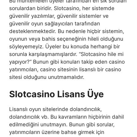
Bu muhtemelen üyeler tarafından en sık sorulan
sorulardan biridir. Slotcasino, her sistemde
güvenilir yazılımlar, güvenilir sistemler ve
güvenilir oyun sağlayıcıları tarafından
desteklenmektedir. Bu nedenle hiçbir sistemin,
oyunun veya bahis seçeneğinin hileli olduğunu
söyleyemeyiz. Üyeler bu konuda herhangi bir
sorunla karşılaşmamışlardır. “Slotcasino hile mi
yapıyor?” Bunun gibi konuları takip eden casino
yatırımcıları, casino sitesinin lisanslı bir casino
sitesi olduğunu unutmamalıdır.
Slotcasino Lisans Üye
Lisanslı oyun sitelerinde dolandırıcılık,
dolandırıcılık vb. Bu kavramların hiçbirinin dahil
edilmediğini unutmayın. Bunun gibi sorular,
yatırımcıların üzerine bahse girmek için