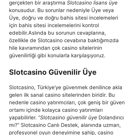
gerçekten bir araştırma
Slotcasino lisans üye
konusudur. Bu sorunlar nedeniyle Üye veya
Üye, doğru ve doğru bahis sitesi incelemeleri
için bahis sitesi incelemelerini kontrol
edebilir.Aslında bu sorunun cevaplarına,
özellikle de Slotcasino cevabına baktığımızda
hile kavramından çok casino sitelerinin
güvenilirliği gibi konularla karşılaşıyoruz.
Slotcasino Güvenilir Üye
Slotcasino, Türkiye’ye güvenmek denilince akla
gelen ilk sanal casino sitelerinden biridir. Bu
nedenle casino yatırımcıları, çok geniş bir güven
ortamı içinde kolayca casino yatırımları
yapabilirler. “
Slotcasino güvenilir üye
Dolandırıcı
mı?” Slotcasino Canlı Destek, alanında uzman,
profesyonel oyun deneyimine sahip, casino