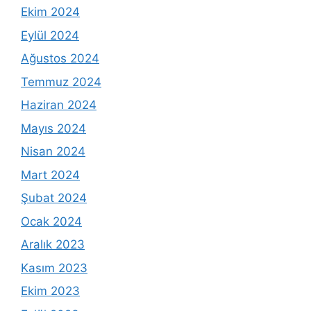
Ekim 2024
Eylül 2024
Ağustos 2024
Temmuz 2024
Haziran 2024
Mayıs 2024
Nisan 2024
Mart 2024
Şubat 2024
Ocak 2024
Aralık 2023
Kasım 2023
Ekim 2023