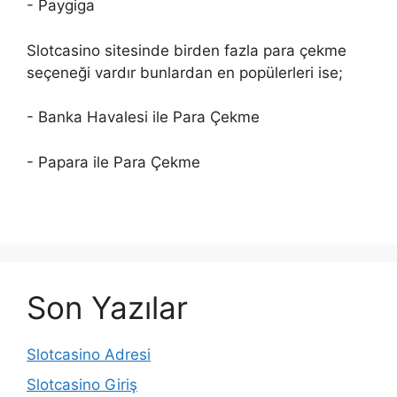
- Paygiga
Slotcasino sitesinde birden fazla para çekme
seçeneği vardır bunlardan en popülerleri ise;
- Banka Havalesi ile Para Çekme
- Papara ile Para Çekme
Son Yazılar
Slotcasino Adresi
Slotcasino Giriş