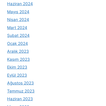
Haziran 2024
Mayıs 2024
Nisan 2024
Mart 2024
Şubat 2024
Ocak 2024
Aralık 2023
Kasım 2023
Ekim 2023
Eylül 2023
Ağustos 2023
Temmuz 2023
Haziran 2023