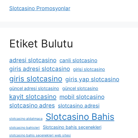
Slotcasino Promosyonlar
Etiket Bulutu
adresi slotcasino
canli slotcasino
giris adresi slotcasino
girisi slotcasino
giris slotcasino
giris yap slotcasino
güncel adresi slotcasino
güncel slotcasino
kayit slotcasino
mobil slotcasino
slotcasino adres
slotcasino adresi
Slotcasino Bahis
slotcasino aldatmaca
Slotcasino bahis seçenekleri
slotcasino bahisleri
slotcasino bahis seçenekleri web sitesi