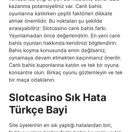
kazanma potansiyeliniz var. Canlı bahis
oyunlarına katılırken çeşitli faktörleri dikkate
almak önemlidir. Bu noktaları şu şekilde
sıralayabiliriz: Slotcasino canlı bahis farkı.
Yayınlamadan önce değerlendirin. En yeni canlı
bahis oyunları hakkında kendinizi bilgilendirin.
Bahis koyma konusunda emin değilseniz,
oynamaya devam etmekten kaçınmanız önerilir.
Canlı bahis kuponlarına katılın ve tek bir oyuna
konsantre olun. Birkaç oyunu gözlemleyin ve tek
bir maça odaklanın.
Slotcasino Sık Hata
Türkçe Bayi
Site üyelerinin en sık yaptığı hatalardan biri,