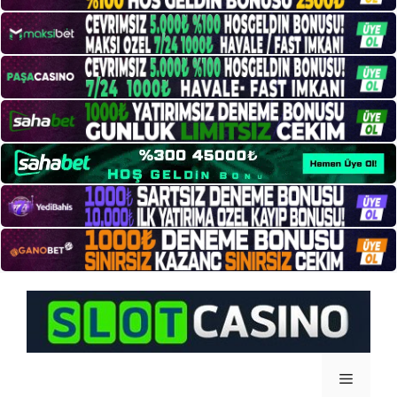
İçeriğe
atla
Menü