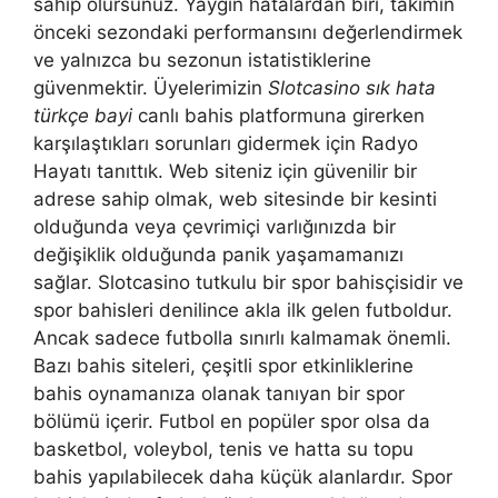
sahip olursunuz. Yaygın hatalardan biri, takımın
önceki sezondaki performansını değerlendirmek
ve yalnızca bu sezonun istatistiklerine
güvenmektir. Üyelerimizin
Slotcasino sık hata
türkçe bayi
canlı bahis platformuna girerken
karşılaştıkları sorunları gidermek için Radyo
Hayatı tanıttık. Web siteniz için güvenilir bir
adrese sahip olmak, web sitesinde bir kesinti
olduğunda veya çevrimiçi varlığınızda bir
değişiklik olduğunda panik yaşamamanızı
sağlar. Slotcasino tutkulu bir spor bahisçisidir ve
spor bahisleri denilince akla ilk gelen futboldur.
Ancak sadece futbolla sınırlı kalmamak önemli.
Bazı bahis siteleri, çeşitli spor etkinliklerine
bahis oynamanıza olanak tanıyan bir spor
bölümü içerir. Futbol en popüler spor olsa da
basketbol, ​​voleybol, tenis ve hatta su topu
bahis yapılabilecek daha küçük alanlardır. Spor