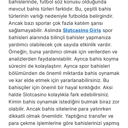
bahislerinde, futbol söz konusu olduğunda
mevcut bahis türleri farklıdır. Bu, çeşitli bahis
türlerinin varlığı nedeniyle futbolda belirgindir.
Ancak bazı sporlar çok fazla katılım şansı
sağlamayabilir. Aslında
Slotcasino Giriş
spor
bahisleri alanında bilinçli bahisler yapmanıza
yardımcı olabilecek çok sayıda etkinlik vardır.
Örneğin, buna yardımcı olmak için verilerden ve
analizlerden faydalanılabilir. Ayrıca bahis koyma
sürecini de kolaylaştırır. Ayrıca spor bahisleri
bölümünden de önemli miktarda bahis oynamak
ve kar elde etmek için yararlanabilirsiniz. Bu
bahisçiler için önemli bir hayal kırıklığıdır. Aksi
halde Slotcasino kolaylıkla fark edebilirsiniz.
Kimin bahis oynamak istediğini bulmak biraz zor
olabilir. Ancak bahis sitelerine para yatırırken
dikkatli olmak önemlidir. Yaptığınız transfer ve
para çekme işlemlerine göre bahislerinizi yapmış