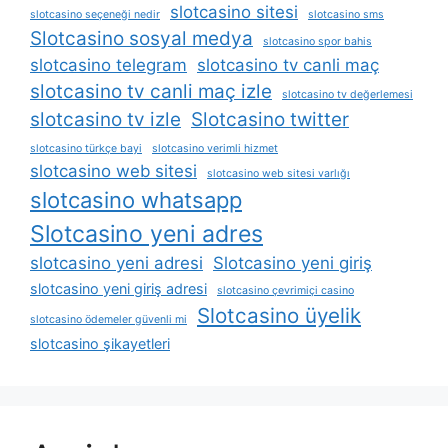
slotcasino sitesi
slotcasino seçeneği nedir
slotcasino sms
Slotcasino sosyal medya
slotcasino spor bahis
slotcasino telegram
slotcasino tv canli maç
slotcasino tv canli maç izle
slotcasino tv değerlemesi
slotcasino tv izle
Slotcasino twitter
slotcasino türkçe bayi
slotcasino verimli hizmet
slotcasino web sitesi
slotcasino web sitesi varlığı
slotcasino whatsapp
Slotcasino yeni adres
slotcasino yeni adresi
Slotcasino yeni giriş
slotcasino yeni giriş adresi
slotcasino çevrimiçi casino
Slotcasino üyelik
slotcasino ödemeler güvenli mi
slotcasino şikayetleri