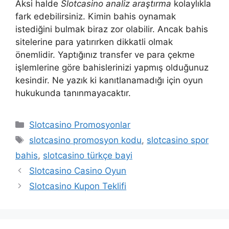
Aksi halde
Slotcasino analiz araştırma
kolaylıkla
fark edebilirsiniz. Kimin bahis oynamak
istediğini bulmak biraz zor olabilir. Ancak bahis
sitelerine para yatırırken dikkatli olmak
önemlidir. Yaptığınız transfer ve para çekme
işlemlerine göre bahislerinizi yapmış olduğunuz
kesindir. Ne yazık ki kanıtlanamadığı için oyun
hukukunda tanınmayacaktır.
Kategoriler
Slotcasino Promosyonlar
Etiketler
slotcasino promosyon kodu
,
slotcasino spor
bahis
,
slotcasino türkçe bayi
Slotcasino Casino Oyun
Slotcasino Kupon Teklifi