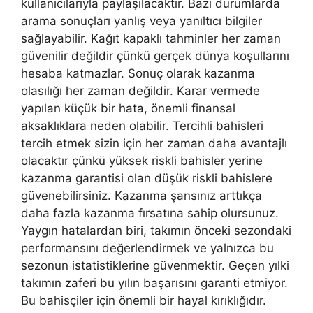
kullanıcılarıyla paylaşılacaktır. Bazı durumlarda
arama sonuçları yanlış veya yanıltıcı bilgiler
sağlayabilir. Kağıt kapaklı tahminler her zaman
güvenilir değildir çünkü gerçek dünya koşullarını
hesaba katmazlar. Sonuç olarak kazanma
olasılığı her zaman değildir. Karar vermede
yapılan küçük bir hata, önemli finansal
aksaklıklara neden olabilir. Tercihli bahisleri
tercih etmek sizin için her zaman daha avantajlı
olacaktır çünkü yüksek riskli bahisler yerine
kazanma garantisi olan düşük riskli bahislere
güvenebilirsiniz. Kazanma şansınız arttıkça
daha fazla kazanma fırsatına sahip olursunuz.
Yaygın hatalardan biri, takımın önceki sezondaki
performansını değerlendirmek ve yalnızca bu
sezonun istatistiklerine güvenmektir. Geçen yılki
takımın zaferi bu yılın başarısını garanti etmiyor.
Bu bahisçiler için önemli bir hayal kırıklığıdır.