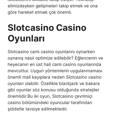
elimizdeyken gelişmeleri takip etmek ve ona
göre hareket etmek çok önemli.
Slotcasino Casino
Oyunları
Slotcasino canlı casino oyunlarını oynarken
oynanış nasıl optimize edilebilir? Eğlencenin ve
heyecanın en üst hali canlı casino oyunlarında
mevcuttur. Uygun yöntemlerin uygulanmaması
önemli mali kayıplara neden
Slotcasino casino
oyunları
olabilir. Özellikle blackjack ve bakara
gibi oyunlar söz konusu olduğunda stratejiler
önemlidir.Bu iki oyun, Slotcasino çevrimiçi
casino bölümündeki oyuncular tarafından
şiddetle tavsiye edilmektedir.