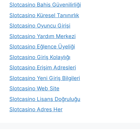
Slotcasino Bahis Güvenilirliği
Slotcasino Küresel Tanınırlık
Slotcasino Oyuncu Girişi
Slotcasino Yardım Merkezi
Slotcasino Eğlence Üyeliği
Slotcasino Giriş Kolaylığı
Slotcasino Erişim Adresleri
Slotcasino Yeni Giriş Bilgileri
Slotcasino Web Site
Slotcasino Lisans Doğruluğu
Slotcasino Adres Her