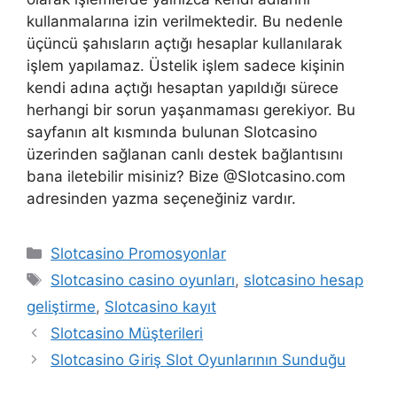
kullanmalarına izin verilmektedir. Bu nedenle
üçüncü şahısların açtığı hesaplar kullanılarak
işlem yapılamaz. Üstelik işlem sadece kişinin
kendi adına açtığı hesaptan yapıldığı sürece
herhangi bir sorun yaşanmaması gerekiyor. Bu
sayfanın alt kısmında bulunan Slotcasino
üzerinden sağlanan canlı destek bağlantısını
bana iletebilir misiniz? Bize @Slotcasino.com
adresinden yazma seçeneğiniz vardır.
Kategoriler
Slotcasino Promosyonlar
Etiketler
Slotcasino casino oyunları
,
slotcasino hesap
geliştirme
,
Slotcasino kayıt
Slotcasino Müşterileri
Slotcasino Giriş Slot Oyunlarının Sunduğu