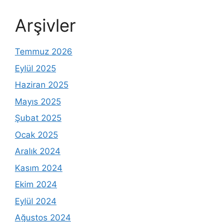
Arşivler
Temmuz 2026
Eylül 2025
Haziran 2025
Mayıs 2025
Şubat 2025
Ocak 2025
Aralık 2024
Kasım 2024
Ekim 2024
Eylül 2024
Ağustos 2024