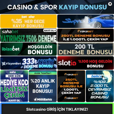
×
Slotcasino GİRİŞ İÇİN TIKLAYINIZ!