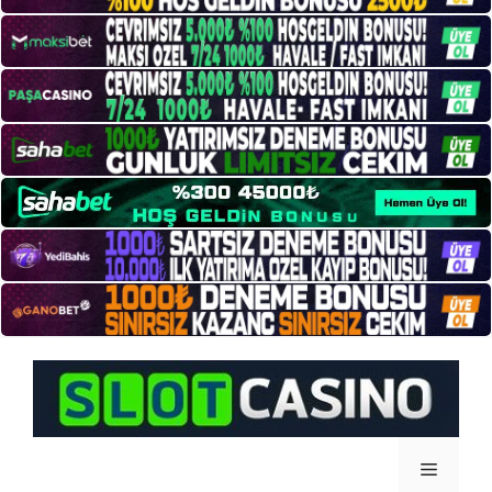
İçeriğe
atla
Menü