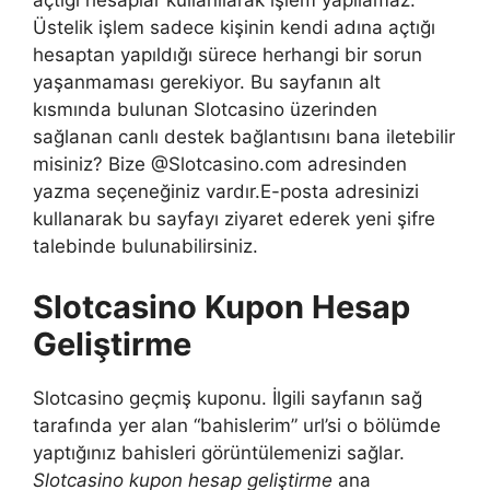
açtığı hesaplar kullanılarak işlem yapılamaz.
Üstelik işlem sadece kişinin kendi adına açtığı
hesaptan yapıldığı sürece herhangi bir sorun
yaşanmaması gerekiyor. Bu sayfanın alt
kısmında bulunan Slotcasino üzerinden
sağlanan canlı destek bağlantısını bana iletebilir
misiniz? Bize @Slotcasino.com adresinden
yazma seçeneğiniz vardır.E-posta adresinizi
kullanarak bu sayfayı ziyaret ederek yeni şifre
talebinde bulunabilirsiniz.
Slotcasino Kupon Hesap
Geliştirme
Slotcasino geçmiş kuponu. İlgili sayfanın sağ
tarafında yer alan “bahislerim” url’si o bölümde
yaptığınız bahisleri görüntülemenizi sağlar.
Slotcasino kupon hesap geliştirme
ana