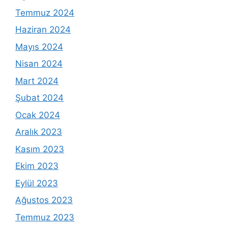
Temmuz 2024
Haziran 2024
Mayıs 2024
Nisan 2024
Mart 2024
Şubat 2024
Ocak 2024
Aralık 2023
Kasım 2023
Ekim 2023
Eylül 2023
Ağustos 2023
Temmuz 2023