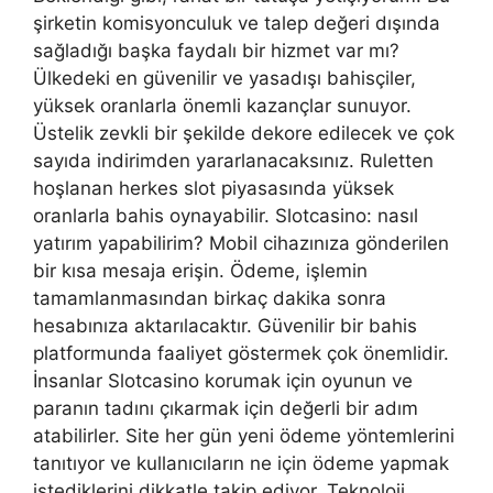
şirketin komisyonculuk ve talep değeri dışında
sağladığı başka faydalı bir hizmet var mı?
Ülkedeki en güvenilir ve yasadışı bahisçiler,
yüksek oranlarla önemli kazançlar sunuyor.
Üstelik zevkli bir şekilde dekore edilecek ve çok
sayıda indirimden yararlanacaksınız. Ruletten
hoşlanan herkes slot piyasasında yüksek
oranlarla bahis oynayabilir. Slotcasino: nasıl
yatırım yapabilirim? Mobil cihazınıza gönderilen
bir kısa mesaja erişin. Ödeme, işlemin
tamamlanmasından birkaç dakika sonra
hesabınıza aktarılacaktır. Güvenilir bir bahis
platformunda faaliyet göstermek çok önemlidir.
İnsanlar Slotcasino korumak için oyunun ve
paranın tadını çıkarmak için değerli bir adım
atabilirler. Site her gün yeni ödeme yöntemlerini
tanıtıyor ve kullanıcıların ne için ödeme yapmak
istediklerini dikkatle takip ediyor. Teknoloji