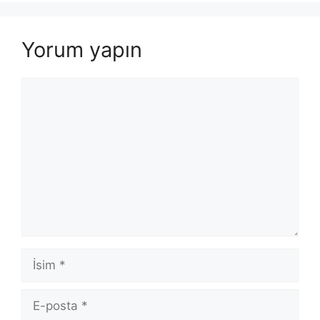
Yorum yapın
Yorum
İsim
E-
posta