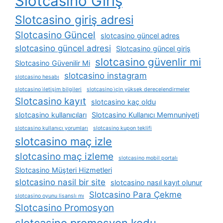
Slotcasino Giriş
Slotcasino giriş adresi
Slotcasino Güncel
slotcasino güncel adres
slotcasino güncel adresi
Slotcasino güncel giriş
slotcasino güvenlir mi
Slotcasino Güvenilir Mi
slotcasino instagram
slotcasino hesabı
slotcasino i̇letişim bilgileri
slotcasino i̇çin yüksek derecelendirmeler
Slotcasino kayıt
slotcasino kaç oldu
slotcasino kullanıcıları
Slotcasino Kullanıcı Memnuniyeti
slotcasino kullanıcı yorumları
slotcasino kupon teklifi
slotcasino maç izle
slotcasino maç izleme
slotcasino mobil portalı
Slotcasino Müşteri Hizmetleri
slotcasino nasil bir site
slotcasino nasıl kayıt olunur
Slotcasino Para Çekme
slotcasino oyunu lisanslı mı
Slotcasino Promosyon