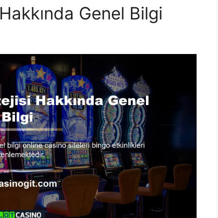
 Hakkında Genel Bilgi