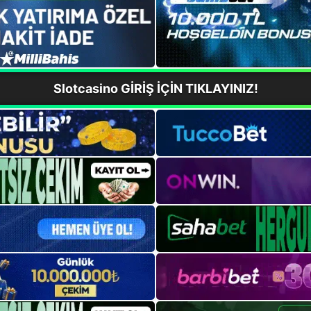
Slotcasino GİRİŞ İÇİN TIKLAYINIZ!