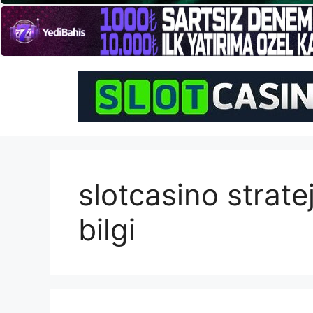
İçeriğe
atla
slotcasino strate
bilgi