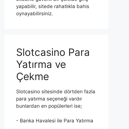
yapabilir, sitede rahatlıkla bahis
oynayabilirsiniz.
Slotcasino Para
Yatırma ve
Çekme
Slotcasino sitesinde dörtden fazla
para yatırma seçeneği vardır
bunlardan en popülerleri ise;
- Banka Havalesi ile Para Yatırma