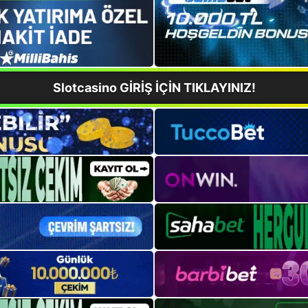
Slotcasino GİRİŞ İÇİN TIKLAYINIZ!