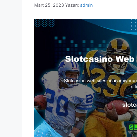
Mart 25, 2023
Yazarı:
admin