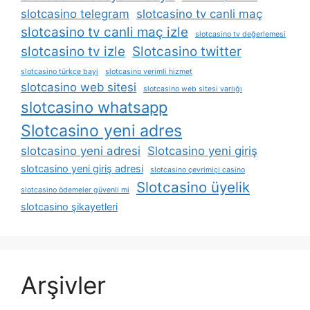
slotcasino telegram
slotcasino tv canli maç
slotcasino tv canli maç izle
slotcasino tv değerlemesi
slotcasino tv izle
Slotcasino twitter
slotcasino türkçe bayi
slotcasino verimli hizmet
slotcasino web sitesi
slotcasino web sitesi varlığı
slotcasino whatsapp
Slotcasino yeni adres
slotcasino yeni adresi
Slotcasino yeni giriş
slotcasino yeni giriş adresi
slotcasino çevrimiçi casino
Slotcasino üyelik
slotcasino ödemeler güvenli mi
slotcasino şikayetleri
Arşivler