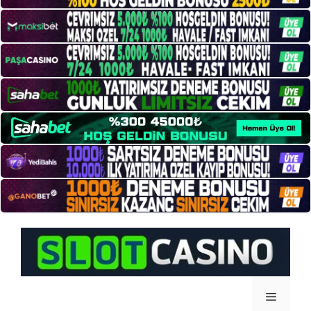
İçeriğe
atla
Menü