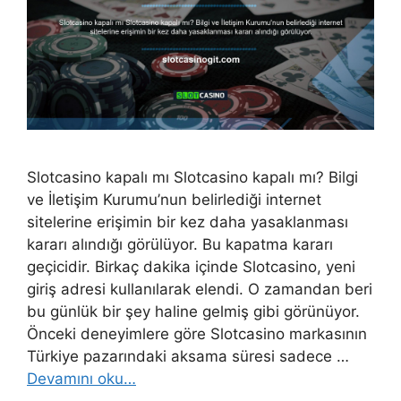
Slotcasino kapalı mı Slotcasino kapalı mı? Bilgi
ve İletişim Kurumu’nun belirlediği internet
sitelerine erişimin bir kez daha yasaklanması
kararı alındığı görülüyor. Bu kapatma kararı
geçicidir. Birkaç dakika içinde Slotcasino, yeni
giriş adresi kullanılarak elendi. O zamandan beri
bu günlük bir şey haline gelmiş gibi görünüyor.
Önceki deneyimlere göre Slotcasino markasının
Türkiye pazarındaki aksama süresi sadece …
Devamını oku…