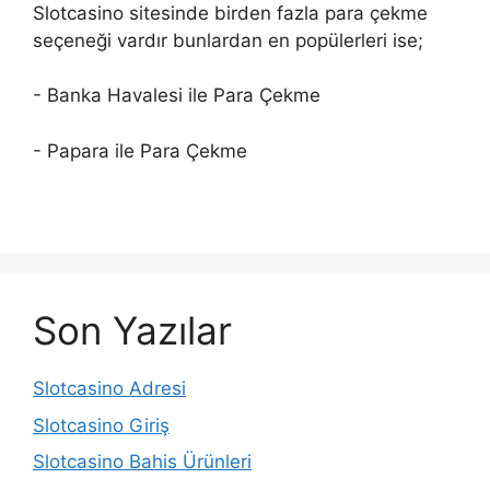
Slotcasino sitesinde birden fazla para çekme
seçeneği vardır bunlardan en popülerleri ise;
- Banka Havalesi ile Para Çekme
- Papara ile Para Çekme
Son Yazılar
Slotcasino Adresi
Slotcasino Giriş
Slotcasino Bahis Ürünleri