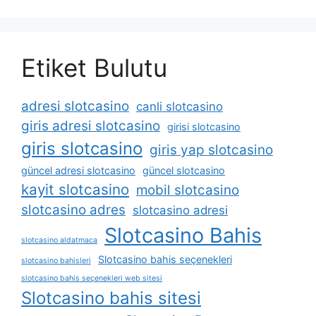
Etiket Bulutu
adresi slotcasino
canli slotcasino
giris adresi slotcasino
girisi slotcasino
giris slotcasino
giris yap slotcasino
güncel adresi slotcasino
güncel slotcasino
kayit slotcasino
mobil slotcasino
slotcasino adres
slotcasino adresi
Slotcasino Bahis
slotcasino aldatmaca
Slotcasino bahis seçenekleri
slotcasino bahisleri
slotcasino bahis seçenekleri web sitesi
Slotcasino bahis sitesi