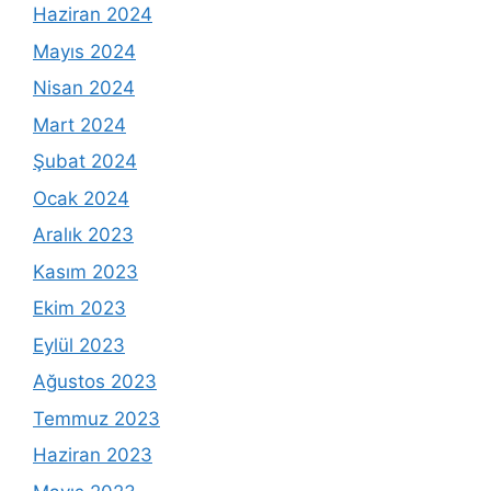
Haziran 2024
Mayıs 2024
Nisan 2024
Mart 2024
Şubat 2024
Ocak 2024
Aralık 2023
Kasım 2023
Ekim 2023
Eylül 2023
Ağustos 2023
Temmuz 2023
Haziran 2023