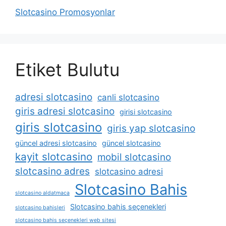
Slotcasino Promosyonlar
Etiket Bulutu
adresi slotcasino
canli slotcasino
giris adresi slotcasino
girisi slotcasino
giris slotcasino
giris yap slotcasino
güncel adresi slotcasino
güncel slotcasino
kayit slotcasino
mobil slotcasino
slotcasino adres
slotcasino adresi
Slotcasino Bahis
slotcasino aldatmaca
Slotcasino bahis seçenekleri
slotcasino bahisleri
slotcasino bahis seçenekleri web sitesi