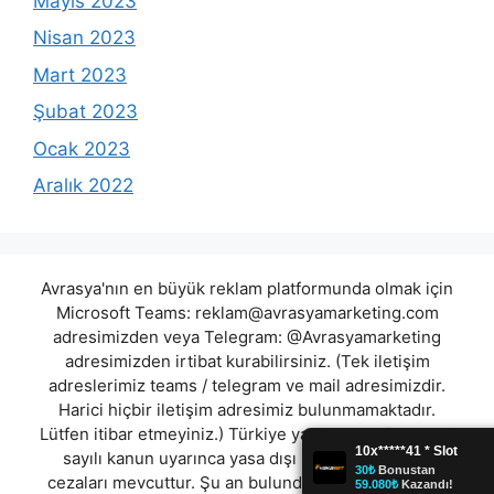
Mayıs 2023
Nisan 2023
Mart 2023
Şubat 2023
Ocak 2023
Aralık 2022
Avrasya'nın en büyük reklam platformunda olmak için
Microsoft Teams:
reklam@avrasyamarketing.com
adresimizden veya Telegram: @Avrasyamarketing
adresimizden irtibat kurabilirsiniz. (Tek iletişim
adreslerimiz teams / telegram ve mail adresimizdir.
Harici hiçbir iletişim adresimiz bulunmamaktadır.
Lütfen itibar etmeyiniz.) Türkiye yasalarına göre 7258
sayılı kanun uyarınca yasa dışı bahis oynamanın
cezaları mevcuttur. Şu an bulunduğunuz site hiç bir