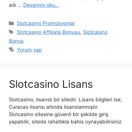
adı …
Devamını oku…
Kategoriler
Slotcasino Promosyonlar
Etiketler
Slotcasino Affiliate Bonusu
,
Slotcasino
Bonus
Yorum yap
Slotcasino Lisans
Slotcasino, lisanslı bir sitedir. Lisans bilgileri ise;
Curacao lisansı altında lisanslanmıştır.
Slotcasino sitesine güvenli bir şekilde giriş
yapabilir, sitede rahatlıkla bahis oynayabilirsiniz.