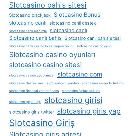
Slotcasino bahis sitesi
Slotcasino Bonus
Slotcasino blackjack
slotcasino canli
slotcasino canli destek
slotcasino canlı
slotcasino canli maç izle
Slotcasino canlı bahis
Slotcasino canlı bahis sitesi
slotcasino canlı casino lobisi kupon teklifi
slotcasino casino oyun
Slotcasino casino oyunları
slotcasino casino sitesi
slotcasino com
slotcasino casino uygulaması
slotcasino destek sms
slotcasino duyuruları
slotcasino e-sports bölümü
slotcasino finansal veriler finans
slotcasino futbol tutkunu
slotcasino girisi
slotcasino geçerliliği
slotcasino giris yap
slotcasino giris twitter
Slotcasino Giriş
Slotcasino giriş adresi