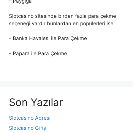
- Paygiga
Slotcasino sitesinde birden fazla para çekme
seçeneği vardır bunlardan en popülerleri ise;
- Banka Havalesi ile Para Çekme
- Papara ile Para Çekme
Son Yazılar
Slotcasino Adresi
Slotcasino Giriş