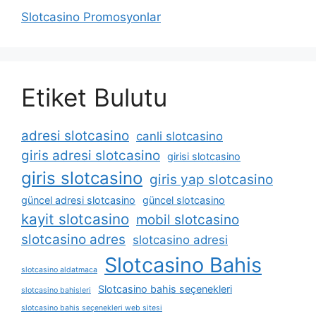
Slotcasino Promosyonlar
Etiket Bulutu
adresi slotcasino
canli slotcasino
giris adresi slotcasino
girisi slotcasino
giris slotcasino
giris yap slotcasino
güncel adresi slotcasino
güncel slotcasino
kayit slotcasino
mobil slotcasino
slotcasino adres
slotcasino adresi
Slotcasino Bahis
slotcasino aldatmaca
Slotcasino bahis seçenekleri
slotcasino bahisleri
slotcasino bahis seçenekleri web sitesi